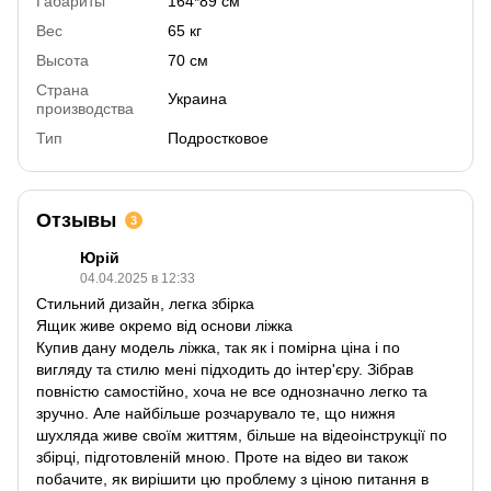
Габариты
164*89 см
Вес
65 кг
Высота
70 см
Страна
Украина
производства
Тип
Подростковое
Отзывы
3
Юрій
04.04.2025 в 12:33
Стильний дизайн, легка збірка
Ящик живе окремо від основи ліжка
Купив дану модель ліжка, так як і помірна ціна і по
вигляду та стилю мені підходить до інтер'єру. Зібрав
повністю самостійно, хоча не все однозначно легко та
зручно. Але найбільше розчарувало те, що нижня
шухляда живе своїм життям, більше на відеоінструкції по
збірці, підготовленій мною. Проте на відео ви також
побачите, як вирішити цю проблему з ціною питання в