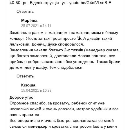
40-50 грн. Відеоінструкція тут - youtu.be/G4olVLsnB-E
Ответить
Мар'яна
25.07.2021 в 14:11
Замовляли разом із матрацом і наматрацником в білому
кольорі. Якість за такі гроші просто 💣. А дизайн такий
ляльковий. Донечці дуже сподобалося.
Замовлення чекали близько 2-х тижнів (менеджер сказав,
що багато замовлень), доставляли Новою поштою, все
прийшло добре запаковано і без ушкоджень. Також брали
до комплекту шафу. Теж сподобалася!
Ответить
Ксюша
15.04.2021 в 10:33
Доброе утро!
Огромное спасибо, за кроватку, ребёнок спит уже
несколько ночей и очень доволен, матрас удобный и все
очень нравится.
Все оперативно и очень быстро, сделав заказ со мной
связался менеджер и кроватка с матросом была у меня