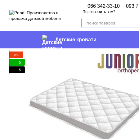
Перейти к основному контенту
066 342-33-10
093 7
Перезвонить вам?
Детские кровати
−8%
5
5