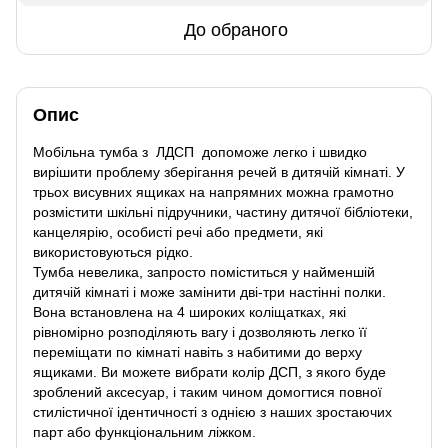
До обраного
Опис
Мобільна тумба з ЛДСП допоможе легко і швидко
вирішити проблему зберігання речей в дитячій кімнаті. У
трьох висувних ящиках на напрямних можна грамотно
розмістити шкільні підручники, частину дитячої бібліотеки,
канцелярію, особисті речі або предмети, які
використовуються рідко.
Тумба невелика, запросто поміститься у найменшій
дитячій кімнаті і може замінити дві-три настінні полки.
Вона встановлена ​​на 4 широких коліщатках, які
рівномірно розподіляють вагу і дозволяють легко її
переміщати по кімнаті навіть з набитими до верху
ящиками. Ви можете вибрати колір ДСП, з якого буде
зроблений аксесуар, і таким чином домогтися повної
стилістичної ідентичності з однією з наших зростаючих
парт або функціональним ліжком.