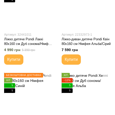
Артикул: 32441011
Артикул: 22332973-1
Ліжко дитяче Pondi Лаккі
Ліжко-диван дитяче Pondi Квін
80х160 см Дуб сонома/Німфея
80х160 см Німфея Альба/Сірий
Альба
4 990 грн
7 590 грн
5 390 грн
Купити
Купити
БЕЗКОШТОВНА ДОСТАВКА
ХІТ
ХІТ
−12%
5
5
5
5