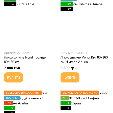
10
10
10
Артикул: 22332968
Артикул: 22441011
Ліжко дитяче Pondi горище
Ліжко дитяче Pondi Кікі 80х160
80*180 см
см Німфея Альба
7 990 грн
6 390 грн
Купити
Купити
БЕЗКОШТОВНА ДОСТАВКА
БЕЗКОШТОВНА ДОСТАВКА
НОВИНКА
ХІТ
−7%
5
6
5
6