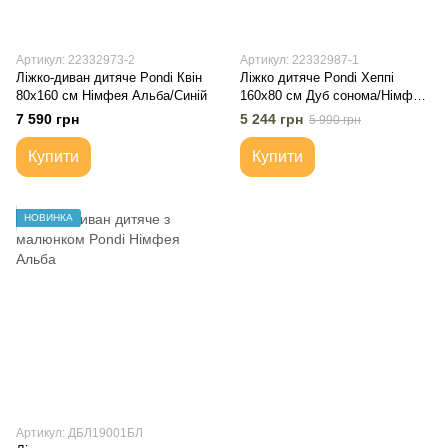
Артикул: 22332973-2
Артикул: 22332987-1
Ліжко-диван дитяче Pondi Квін
Ліжко дитяче Pondi Хеппі
80х160 см Німфея Альба/Синій
160x80 см Дуб сонома/Німфея
Альба
7 590 грн
5 244 грн
5 990 грн
Купити
Купити
НОВИНКА
Артикул: ДБЛ19001БЛ