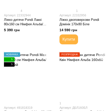
4
1
Артикул: 22332944
Артикул: 22332956
Ліжко дитяче Pondi Лаккі
Ліжко двоповерхове Pondi
80х160 см Німфея Альба/
Домінік 170х80 Біле
Зелене
5 390 грн
14 590 грн
Купити
НОВИНКА
РОЗПРОДАЖ
5
5
1
Артикул: 491818319
Артикул: ДБЛ160БЛ