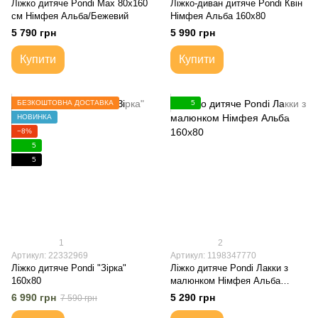
Ліжко дитяче Pondi Max 80x160
Ліжко-диван дитяче Pondi Квін
см Німфея Альба/Бежевий
Німфея Альба 160x80
5 790 грн
5 990 грн
Купити
Купити
БЕЗКОШТОВНА ДОСТАВКА
5
НОВИНКА
−8%
5
5
1
2
Артикул: 22332969
Артикул: 1198347770
Ліжко дитяче Pondi "Зірка"
Ліжко дитяче Pondi Лакки з
160х80
малюнком Німфея Альба
160x80
6 990 грн
5 290 грн
7 590 грн