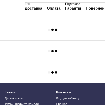
Тип
Підліткове
Доставка
Оплата
Гарантія
Повернен
Каталог
Клієнтам
Дитячі ліжка
Вхід до кабінету
Тумби, шафи та комоди
Про нас