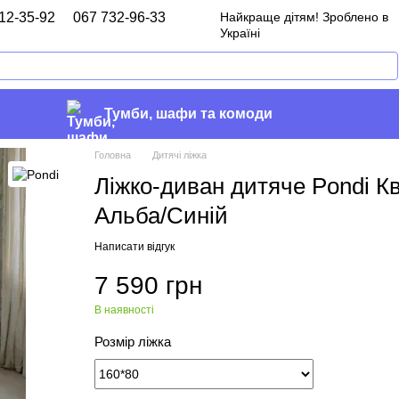
12-35-92
067 732-96-33
Найкраще дітям! Зроблено в
Україні
Тумби, шафи та комоди
Головна
Дитячі ліжка
Ліжко-диван дитяче Pondi К
Альба/Синій
Написати відгук
7 590 грн
В наявності
Розмір ліжка