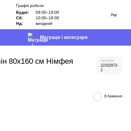
Графік роботи:
Будні:
09:00–19:00
Укр
Сб:
10:00–18:00
Нд:
вихідний
Матраци і аксесуари
він 80х160 см Німфея
Артикул
22332973-
2
В бажання