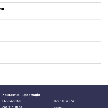
ня
Контактна інформація
066 342-33-10
099 140 40 74
093 712-35-92
skype