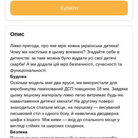
Купити
Опис
Ліжко-пригода, про яке мріє кожна українська дитина!
Чому ми настільки в цьому впевнені? Згадайте себе в
дитинстві: за таке можна було віддати усі свої дитячі
скарби! А ми додали цій мрії безпечності, сучасності та
функціональності.
Будова
Оскільки модель має два яруси, ми використали для
виробництва ламінований ДСП товщиною 18 мм. Завдяки
цьому міцному матеріалу ліжко легко витримає будь-які
навантаження дитячої кімнати! На другому поверсі
знаходиться спальне місце, на першому — висуваний
письмовий стіл з одного боку, й невеличка дводверна
шафа з іншого. Між ними — вхід до спального місця у
вигляді стійких та широких сходинок.
Безпека
Перша ознака моделі традиційна для наших виробів —