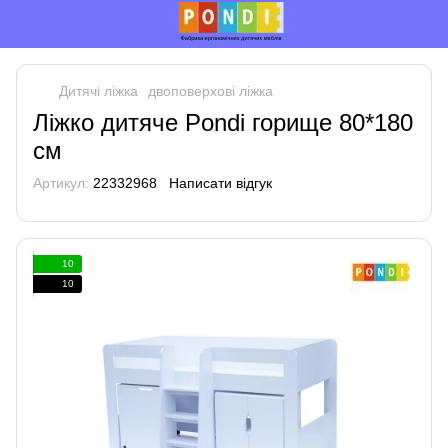
Дитячі ліжка
двоповерхові ліжка
Ліжко дитяче Pondi горище 80*180
см
Артикул:
22332968
Написати відгук
10
10