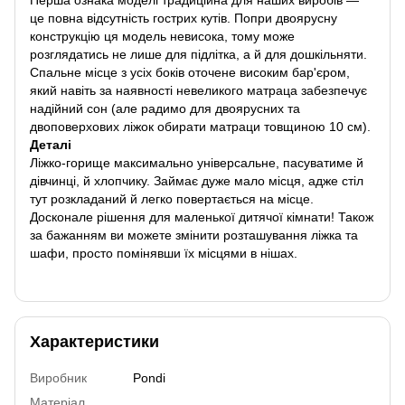
це повна відсутність гострих кутів. Попри двоярусну
конструкцію ця модель невисока, тому може
розглядатись не лише для підлітка, а й для дошкільняти.
Спальне місце з усіх боків оточене високим бар'єром,
який навіть за наявності невеликого матраца забезпечує
надійний сон (але радимо для двоярусних та
двоповерхових ліжок обирати матраци товщиною 10 см).
Деталі
Ліжко-горище максимально універсальне, пасуватиме й
дівчинці, й хлопчику. Займає дуже мало місця, адже стіл
тут розкладаний й легко повертається на місце.
Досконале рішення для маленької дитячої кімнати! Також
за бажанням ви можете змінити розташування ліжка та
шафи, просто помінявши їх місцями в нішах.
Характеристики
Виробник
Pondi
Матеріал