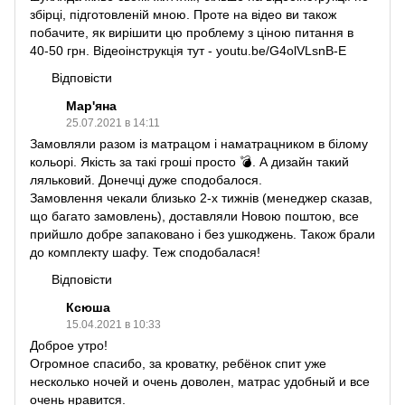
збірці, підготовленій мною. Проте на відео ви також
побачите, як вирішити цю проблему з ціною питання в
40-50 грн. Відеоінструкція тут - youtu.be/G4olVLsnB-E
Відповісти
Мар'яна
25.07.2021 в 14:11
Замовляли разом із матрацом і наматрацником в білому
кольорі. Якість за такі гроші просто 💣. А дизайн такий
ляльковий. Донечці дуже сподобалося.
Замовлення чекали близько 2-х тижнів (менеджер сказав,
що багато замовлень), доставляли Новою поштою, все
прийшло добре запаковано і без ушкоджень. Також брали
до комплекту шафу. Теж сподобалася!
Відповісти
Ксюша
15.04.2021 в 10:33
Доброе утро!
Огромное спасибо, за кроватку, ребёнок спит уже
несколько ночей и очень доволен, матрас удобный и все
очень нравится.