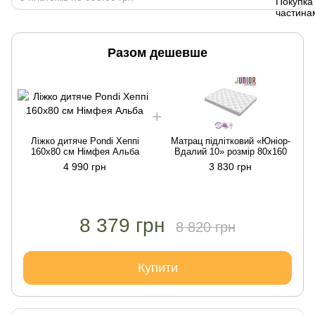
Разом дешевше
Ліжко дитяче Pondi Хеппі
Матрац підлітковий «Юніор-
160x80 см Німфея Альба
Вдалий 10» розмір 80х160
4 990 грн
3 830 грн
8 379 грн
8 820 грн
Купити