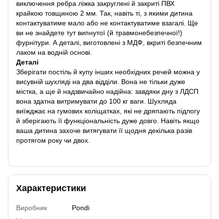
виключення ребра ліжка закруглені й закриті ПВХ
крайкою товщиною 2 мм. Так, навіть ті, з якими дитина
контактуватиме мало або не контактуватиме взагалі. Ще
ви не знайдете тут випнутої (й травмонебезпечної!)
фурнітури. А деталі, виготовлені з МДФ, вкриті безпечним
лаком на водній основі.
Деталі
Зберігати постіль й купу інших необхідних речей можна у
висувній шухляді на два відділи. Вона не тільки дуже
містка, а ще й надзвичайно надійна: завдяки дну з ЛДСП
вона здатна витримувати до 100 кг ваги. Шухляда
виїжджає на гумових коліщатках, які не дряпають підлогу
й зберігають її функціональність дуже довго. Навіть якщо
ваша дитина захоче витягувати її щодня декілька разів
протягом року чи двох.
Характеристики
Виробник
Pondi