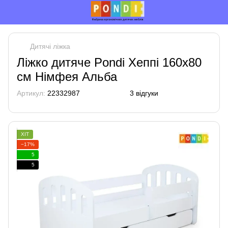
Дитячі ліжка
Ліжко дитяче Pondi Хеппі 160x80
см Німфея Альба
Артикул:
22332987
3 відгуки
ХІТ
−17%
5
5