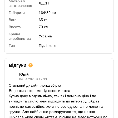
Матеріал
ЛДСП
виготовлення
Габарити
164*89 см
Вага
65 кг
Висота
70 см
Країна
Україна
виробництва
Тип
Підліткове
Відгуки
3
Юрій
04.04.2025 в 12:33
Стильний дизайн, легка збірка
Ящик живе окремо від основи ліжка
Купив дану модель ліжка, так як і помірна ціна і по
вигляду та стилю мені підходить до інтер'єру. Зібрав
повністю самостійно, хоча не все однозначно легко та
зручно. Але найбільше розчарувало те, що нижня
шухляда живе своїм життям, більше на відеоінструкції по