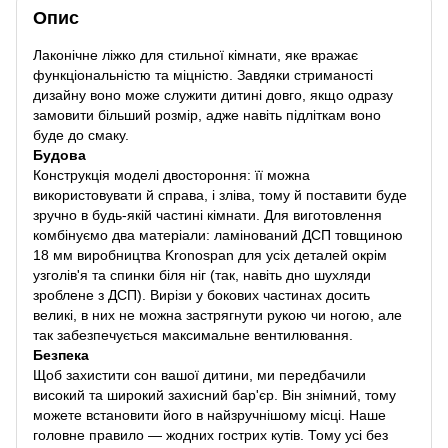
Опис
Лаконічне ліжко для стильної кімнати, яке вражає
функціональністю та міцністю. Завдяки стриманості
дизайну воно може служити дитині довго, якщо одразу
замовити більший розмір, адже навіть підліткам воно
буде до смаку.
Будова
Конструкція моделі двостороння: її можна
використовувати й справа, і зліва, тому й поставити буде
зручно в будь-якій частині кімнати. Для виготовлення
комбінуємо два матеріали: ламінований ДСП товщиною
18 мм виробництва Kronospan для усіх деталей окрім
узголів'я та спинки біля ніг (так, навіть дно шухляди
зроблене з ДСП). Вирізи у бокових частинах досить
великі, в них не можна застрягнути рукою чи ногою, але
так забезпечується максимальне вентилювання.
Безпека
Щоб захистити сон вашої дитини, ми передбачили
високий та широкий захисний бар'єр. Він знімний, тому
можете встановити його в найзручнішому місці. Наше
головне правило — жодних гострих кутів. Тому усі без